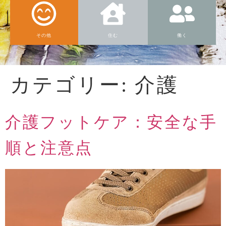
その他
住む
働く
カテゴリー:
介護
介護フットケア：安全な手
順と注意点