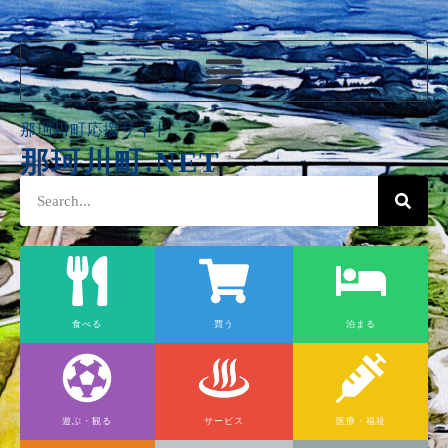
那珂川町応援サイト
那珂川町.NET
食べる
買う
泊まる
遊ぶ・観る
サービス
医療・福祉