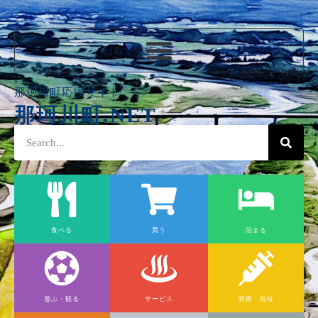
那珂川町応援サイト
那珂川町.NET
食べる
買う
泊まる
遊ぶ・観る
サービス
医療・福祉