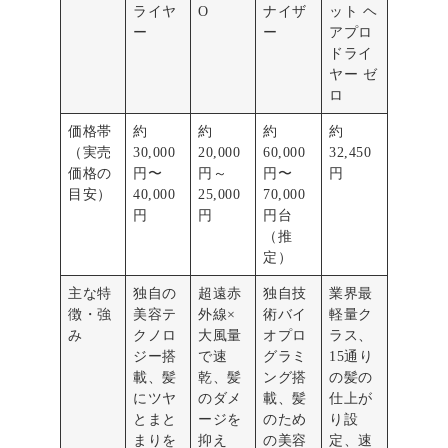
ライヤ
O
ナイザ
ット ヘ
ー
ー
アプロ
ドライ
ヤー ゼ
ロ
価格帯
約
約
約
約
（実売
30,000
20,000
60,000
32,450
価格の
円〜
円～
円〜
円
目安）
40,000
25,000
70,000
円
円
円台
（推
定）
主な特
独自の
超遠赤
独自技
業界最
徴・強
美容テ
外線×
術バイ
軽量ク
み
クノロ
大風量
オプロ
ラス、
ジー搭
で速
グラミ
15通り
載、髪
乾、髪
ング搭
の髪の
にツヤ
のダメ
載、髪
仕上が
とまと
ージを
のため
り設
まりを
抑え
の美容
定、速