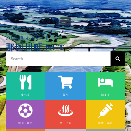
那珂川町応援サイト
那珂川町.NET
食べる
買う
泊まる
遊ぶ・観る
サービス
医療・福祉