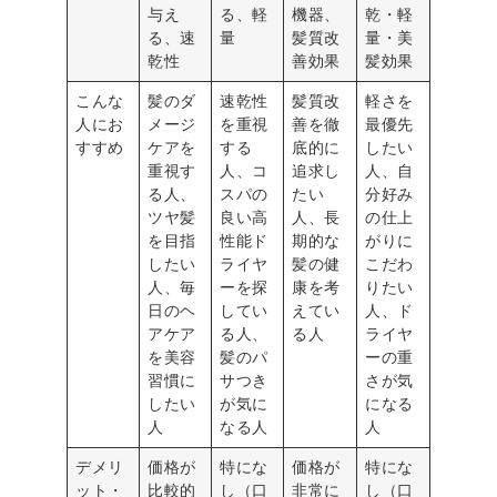
与え
る、軽
機器、
乾・軽
る、速
量
髪質改
量・美
乾性
善効果
髪効果
こんな
髪のダ
速乾性
髪質改
軽さを
人にお
メージ
を重視
善を徹
最優先
すすめ
ケアを
する
底的に
したい
重視す
人、コ
追求し
人、自
る人、
スパの
たい
分好み
ツヤ髪
良い高
人、長
の仕上
を目指
性能ド
期的な
がりに
したい
ライヤ
髪の健
こだわ
人、毎
ーを探
康を考
りたい
日のヘ
してい
えてい
人、ド
アケア
る人、
る人
ライヤ
を美容
髪のパ
ーの重
習慣に
サつき
さが気
したい
が気に
になる
人
なる人
人
デメリ
価格が
特にな
価格が
特にな
ット・
比較的
し（口
非常に
し（口