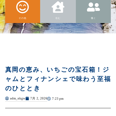
その他
住む
働く
真岡の恵み、いちごの宝石箱！ジ
ャムとフィナンシェで味わう至福
のひととき
adm_nkgw
7月 2, 2026
7:23 pm