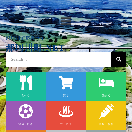
那珂川町応援サイト
那珂川町.NET
食べる
買う
泊まる
遊ぶ・観る
サービス
医療・福祉