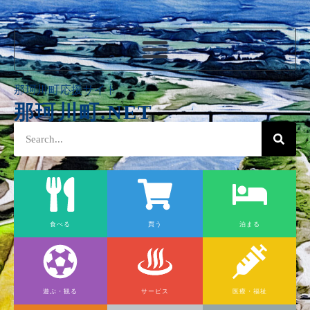
那珂川町応援サイト
那珂川町.NET
食べる
買う
泊まる
遊ぶ・観る
サービス
医療・福祉