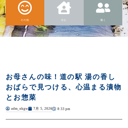
その他
住む
働く
お母さんの味！道の駅 湯の香し
おばらで見つける、心温まる漬物
とお惣菜
adm_nkgw
7月 5, 2026
8:33 pm