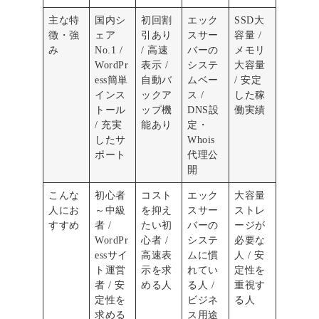
主な特
国内シ
初回割
エック
SSD大
徴・強
ェア
引あり
スサー
容量 /
み
No.1 /
/ 高速
バーの
メモリ
WordPr
表示 /
システ
大容量
ess簡単
自動バ
ムベー
/ 安定
インス
ックア
ス /
した稼
トール
ップ機
DNS設
働実績
/ 充実
能あり
定・
したサ
Whois
ポート
代理公
開
こんな
初心者
コスト
エック
大容量
人にお
～中級
を抑え
スサー
ストレ
すすめ
者 /
たい初
バーの
ージが
WordPr
心者 /
システ
必要な
essサイ
高速表
ムに慣
人 / 安
ト運営
示を求
れてい
定性を
者 / 安
める人
る人 /
重視す
定性を
ビジネ
る人
求める
ス用途