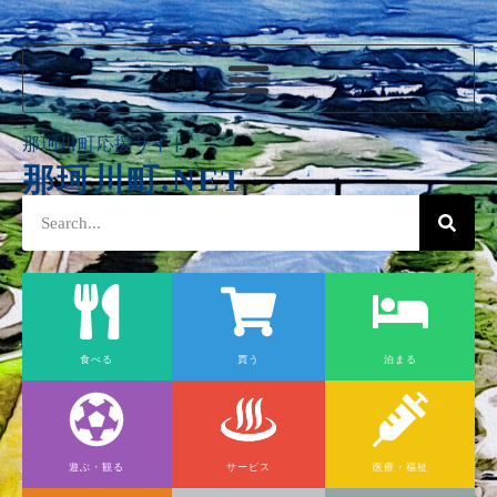
那珂川町応援サイト
那珂川町.NET
食べる
買う
泊まる
遊ぶ・観る
サービス
医療・福祉