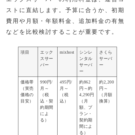
ストに直結します。予算に合うか、初期
費用や月額・年額料金、追加料金の有無
などを比較検討することが重要です。
項目
エック
mixhost
シンレ
さくら
スサー
ンタル
サーバ
バー
サーバ
ー
ー
価格帯
990円/
495円/
約862
約2,200
（実売
月～
月～
円～約
円～
価格の
（税
（税
4,290円
（月額
目安）
込・契
込）
（月
換算）
約期間
額、プ
によ
ラン・
る）
契約期
間によ
る）