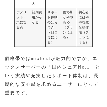
人
デメリ
初期費
サポー
価格帯
初心者
ット・
用がか
ト体制
がやや
にはや
気にな
かる
のばら
高め
や複雑
る点
つき
（プラ
な操作
（口コ
ンによ
性（プ
ミによ
る）
ランに
る）
よる）
価格帯ではmixhostが魅力的ですが、エ
ックスサーバーの「国内シェアNo.1」と
いう実績や充実したサポート体制は、長
期的な安心感を求めるユーザーにとって
重要です。