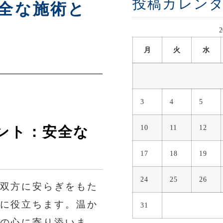
投稿カレン
全な施術と
月
火
水
3
4
5
10
11
12
ント：安全な
17
18
19
24
25
26
双方に安らぎをもた
に役立ちます。温か
31
の心に寄り添いま