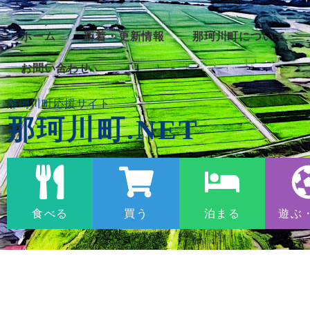
ホーム
新着・更新情報
那珂川町について
お問い合わせ
那珂川町応援サイト
那珂川町.NET
食べる
買う
泊まる
遊ぶ