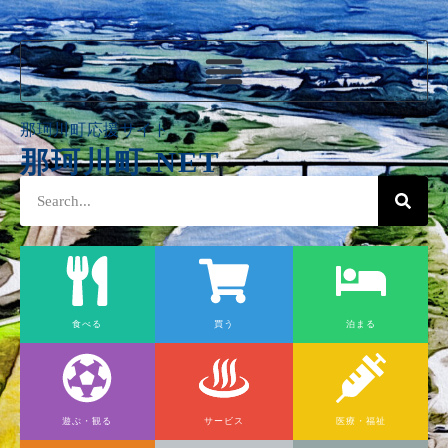
那珂川町応援サイト
那珂川町.NET
食べる
買う
泊まる
遊ぶ・観る
サービス
医療・福祉